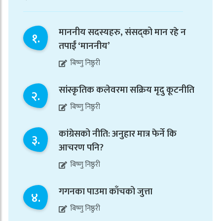
माननीय सदस्यहरु, संसद्को मान रहे न
१.
तपाईं ‘माननीय’
बिष्णु निष्ठुरी
सांस्कृतिक कलेवरमा सक्रिय मृदु कूटनीति
२.
बिष्णु निष्ठुरी
कांग्रेसको नीति: अनुहार मात्र फेर्ने कि
३.
आचरण पनि?
बिष्णु निष्ठुरी
गगनका पाउमा काँचको जुत्ता
४.
बिष्णु निष्ठुरी