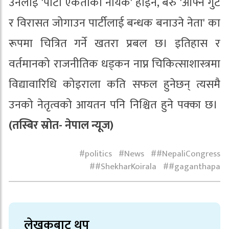
उनलाई 'पार्टी एकताका नायक' होइन, बरु 'आफ्नै गुट
र विरासत जोगाउन पार्टीलाई बन्धक बनाउने नेता' का
रूपमा चित्रित गर्ने खतरा प्रबल छ। इतिहास र
वर्तमानको राजनीतिक धड्कन नाप्न चिकित्साशास्त्रमा
विद्यावारिधि कोइराला कति सफल हुनेछन् त्यसमै
उनको नेतृत्वको आयतन पनि निश्चित हुने पक्का छ।
(तस्बिर स्रोत- नेपाल न्यूज)
politics
News
#NepaliCongress
#ShekharKoirala
#gaganthapa
लेखकबाट थप