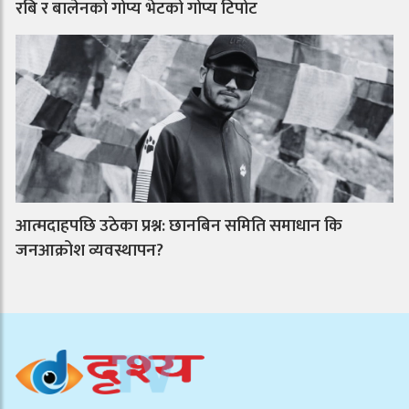
रबि र बालेनको गोप्य भेटको गोप्य टिपोट
आत्मदाहपछि उठेका प्रश्न: छानबिन समिति समाधान कि
जनआक्रोश व्यवस्थापन?