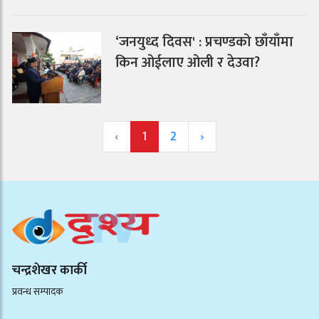
‘जनयुध्द दिवस' : प्रचण्डको छाँयाँमा
किन ओईलाए ओली र देउवा?
‹
1
2
›
चन्द्रशेखर कार्की
प्रवन्ध सम्पादक