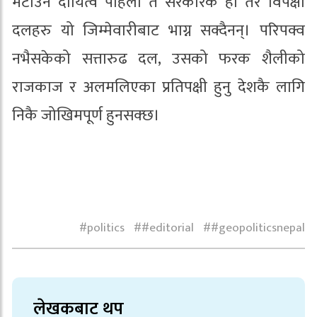
मेटाउने दायित्व पहिलो त सरकारकै हो तर विपक्षी
दलहरु यो जिम्मेवारीबाट भाग्न सक्दैनन्। परिपक्व
नभैसकेको सत्तारुढ दल, उसको फरक शैलीको
राजकाज र अलमलिएका प्रतिपक्षी हुनु देशकै लागि
निकै जोखिमपूर्ण हुनसक्छ।
politics
#editorial
#geopoliticsnepal
लेखकबाट थप