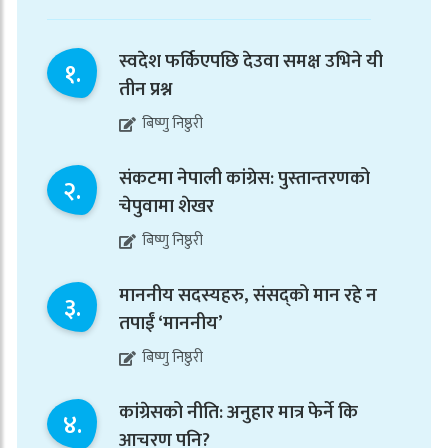
स्वदेश फर्किएपछि देउवा समक्ष उभिने यी
१.
तीन प्रश्न
बिष्णु निष्ठुरी
संकटमा नेपाली कांग्रेस: पुस्तान्तरणको
२.
चेपुवामा शेखर
बिष्णु निष्ठुरी
माननीय सदस्यहरु, संसद्को मान रहे न
३.
तपाईं ‘माननीय’
बिष्णु निष्ठुरी
कांग्रेसको नीति: अनुहार मात्र फेर्ने कि
४.
आचरण पनि?