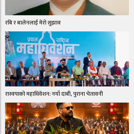
रबि र बालेनलाई मेरो सुझाव
रास्वपाको महाधिवेशन: नयाँ दाबी, पुराना चेतावनी