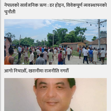
नेपालको सार्वजनिक ऋण : डर होइन, विवेकपूर्ण व्यवस्थापनको
चुनौती
आगो निभाऔँ, खरानीमा राजनीति नगरौँ