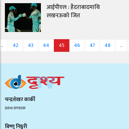
आईपीएल : हैदराबादमाथि
लखनऊको जित
...
42
43
44
45
46
47
48
...
चन्द्रशेखर कार्की
प्रवन्ध सम्पादक
बिष्णु निष्ठुरी