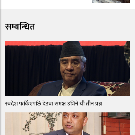
सम्बन्धित
स्वदेश फर्किएपछि देउवा समक्ष उभिने यी तीन प्रश्न