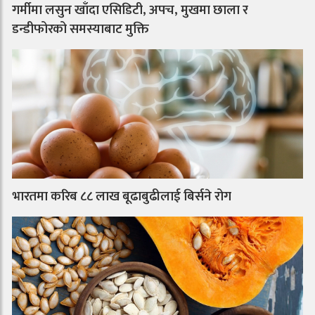
गर्मीमा लसुन खाँदा एसिडिटी, अपच, मुखमा छाला र
डन्डीफोरको समस्याबाट मुक्ति
भारतमा करिब ८८ लाख बूढाबुढीलाई बिर्सने रोग