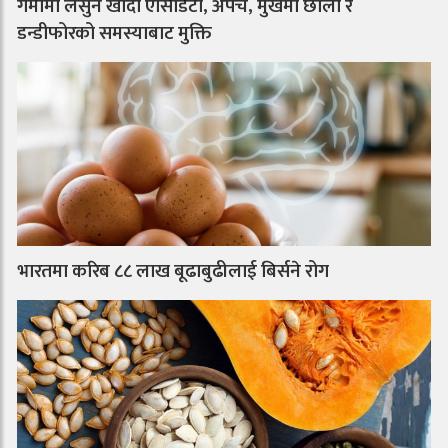
गर्मीमा लसुन खाँदा एसिडिटी, अपच, मुखमा छाला र
डन्डीफोरको समस्याबाट मुक्ति
भारतमा करिब ८८ लाख बूढाबुढीलाई बिर्सने रोग