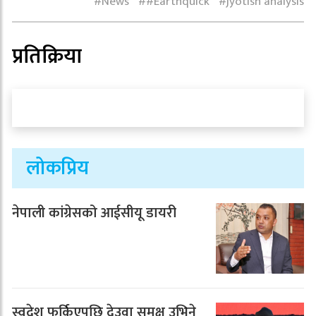
News
#Earthquick
jyotish analysis
प्रतिक्रिया
लोकप्रिय
नेपाली कांग्रेसको आईसीयू डायरी
स्वदेश फर्किएपछि देउवा समक्ष उभिने