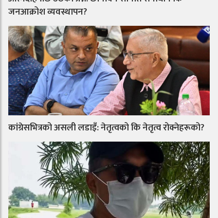
जनआक्रोश व्यवस्थापन?
कांग्रेसभित्रको असली लडाइँ: नेतृत्वको कि नेतृत्व रोक्नेहरूको?