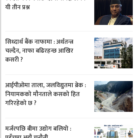
यी तीन प्रश्न
सिध्दार्थ बैंक नाफामा : अर्थतन्त्र
चल्दैन, नाफा बढिरहन्छ आखिर
कसरी ?
आईपीओमा ताला, जलविद्युतमा ब्रेक :
नियामकको मौनताले कसको हित
गरिरहेको छ ?
मर्जरपछि बीमा उद्योग बलियो :
पहुँचमा अझै चुनौती