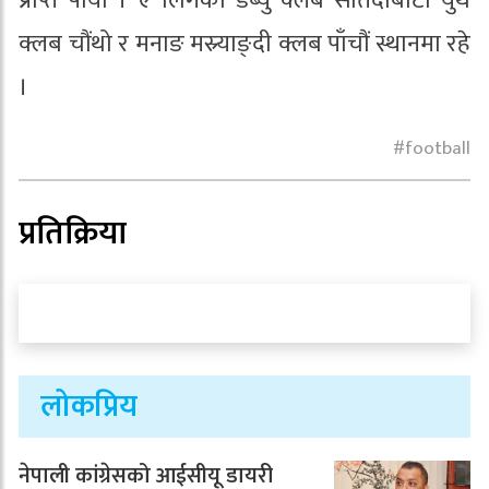
प्राप्त पार्यो । ए लिगको डेब्यु क्लब सातदोबाटो युथ
क्लब चौंथो र मनाङ मस्र्याङ्दी क्लब पाँचौं स्थानमा रहे
।
football
प्रतिक्रिया
लोकप्रिय
नेपाली कांग्रेसको आईसीयू डायरी