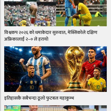
विश्वकप २०२६ को धमाकेदार सुरुवात, मेक्सिकोले दक्षिण
अफ्रिकालाई २–० ले हरायो
इतिहासकै सबैभन्दा ठूलो फुटबल महाकुम्भ