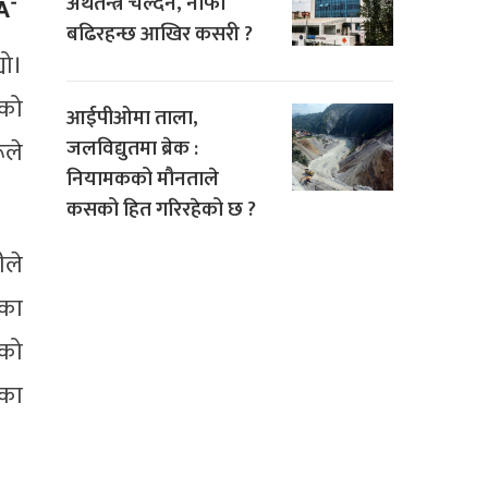
अर्थतन्त्र चल्दैन, नाफा
बढिरहन्छ आखिर कसरी ?
यो।
सको
आईपीओमा ताला,
जलविद्युतमा ब्रेक :
ूले
नियामकको मौनताले
कसको हित गरिरहेको छ ?
ीले
ौका
 को
नका