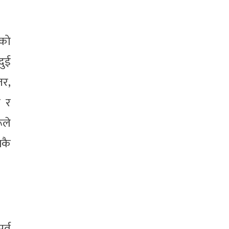
 को
दुई
तर,
न र
ूले
सकै
र्व