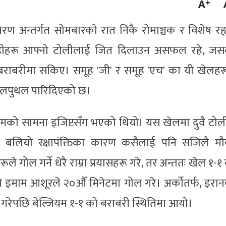
 अन्तर्गत सोमबारको रात निकै रोमाञ्चक र विशेष रह्
 खेलाडीहरू आफ्नो टोलीलाई जित दिलाउन असफल रहे, ज
बराबरीमा सकिए। समूह 'जी' र समूह 'एच' का यी खेलहर
थलपुथल पारिदिएको छ।
ियमको सामना इजिप्टसँग भएको थियो। यस खेलमा दुवै टोल
पनि बलियो रक्षापंक्तिका कारण कसैलाई पनि सजिलै म
े गोल गर्ने धेरै राम्रा प्रयासहरू गरे, तर अन्ततः खेल १-१
इमाम आशूरले २०औँ मिनेटमा गोल गरे। अर्कोतर्फ, इरा
 गरेपछि बेल्जियम १-१ को बराबरी स्थितिमा आयो।