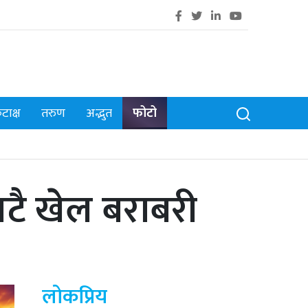
टाक्ष
तरुण
अद्भुत
फोटो
वटै खेल बराबरी
लोकप्रिय