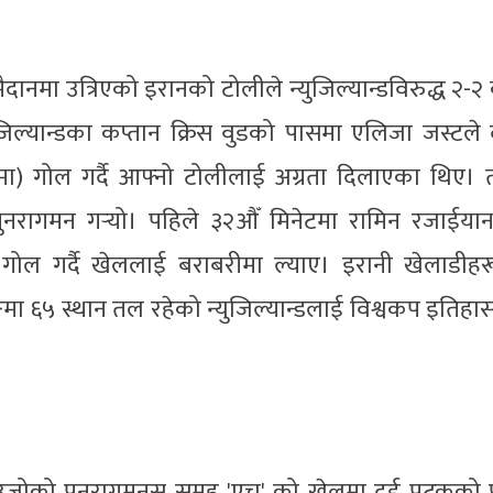
मा उत्रिएको इरानको टोलीले न्युजिल्यान्डविरुद्ध २-२
युजिल्यान्डका कप्तान क्रिस वुडको पासमा एलिजा जस्टले 
ा) गोल गर्दै आफ्नो टोलीलाई अग्रता दिलाएका थिए। 
 पुनरागमन गर्‍यो। पहिले ३२औँ मिनेटमा रामिन रजाईया
 गोल गर्दै खेललाई बराबरीमा ल्याए। इरानी खेलाडीहर
िङमा ६५ स्थान तल रहेको न्युजिल्यान्डलाई विश्वकप इतिहा
ोको पुनरागमनस् समूह 'एच' को खेलमा दुई पटकको पू