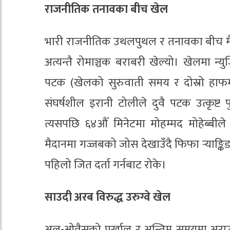
राजनीतिक तनावका बीच खेल
भारी राजनीतिक उथलपुथल र तनावका बीच मैदान
अत्यन्तै रोमाञ्चक बराबरी खेल्यो। खेलमा न्
पटक (खेलको सुरुवाती समय र दोस्रो हाफम
संघर्षशील इरानी टोलीले दुवै पटक उत्कृष्ट
त्यसपछि ६४औँ मिनेटमा मोहम्मद मोहेब्बीले
मैदानमा गज्जबको जोस देखाउँदै फिफा र्‍याङ्क
पहिलो जित दर्ता गर्नबाट रोके।
साउदी अरब विरुद्ध उरुग्वे खेल
अल-ओवैसको पर्खाल र अन्तिम समयमा अराउज