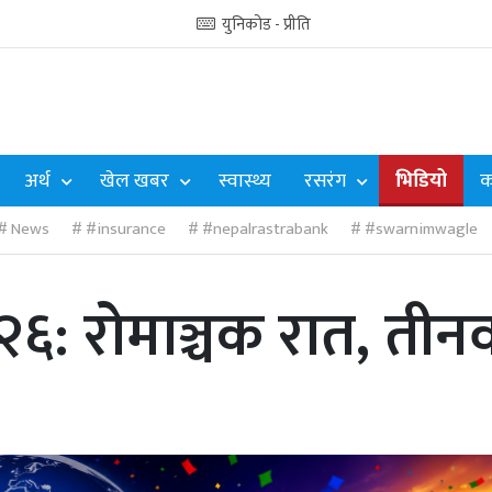
युनिकोड - प्रीति
अर्थ
खेल खबर
स्वास्थ्य
रसरंग
भिडियो
क
News
#insurance
#nepalrastrabank
#swarnimwagle
६: रोमाञ्चक रात, तीन