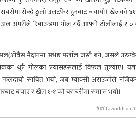
 बराबरीमा रोक्दै ठुलो उलटफेर हुनबाट बचायो। खेलको ४
ह अल-अमरीले रिबाउन्डमा गोल गर्दै आफ्नो टोलीलाई १-०
ओवैस मैदानमा अभेद्य पर्खाल जस्तै बने, जसले उरुग्व
इसकेका थुप्रै गोलका प्रयासहरूलाई विफल तुल्याए। यद्य
टमा फलदायी साबित भयो, जब म्याक्सी अराउजोले नजि
 हारबाट बचाए र खेल १-१ को बराबरीमा समाप्त भयो।
#fifaworldcup2