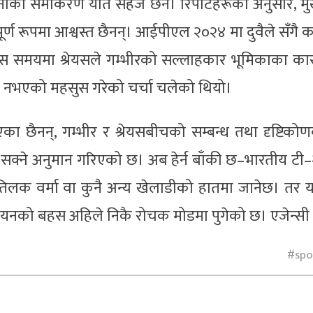
ीको समीकरण यति सहज छैन। रिपोर्टहरूका अनुसार, मु
पूर्ण रूपमा आश्वस्त छैनन्। आईपीएल २०२४ मा दुवैले सँगै 
्यस समयमा श्रेयसले गम्भीरको सल्लाहकार भूमिकाका क
ङ्कन नभएको महसुस गरेको चर्चा चलेको थियो।
का छैनन्, गम्भीर र श्रेयसबीचको सम्बन्ध तथा दृष्टिको
र्न सक्ने अनुमान गरिएको छ। अब हेर्न बाँकी छ–भारतीय टी
र, तिलक वर्मा वा कुनै अन्य खेलाडीको हातमा जानेछ। तर 
न चयनको बहस अहिले निकै रोचक मोडमा पुगेको छ। एजेन्सी
spo