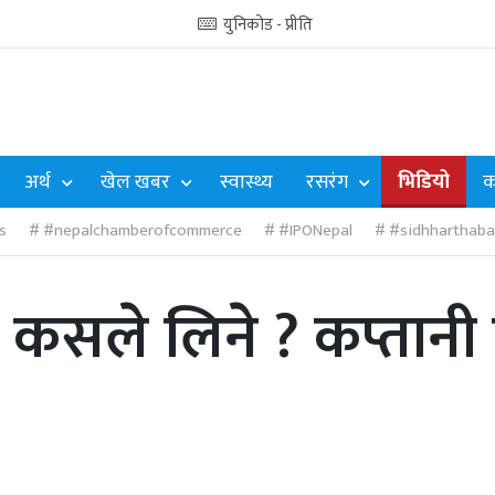
युनिकोड - प्रीति
अर्थ
खेल खबर
स्वास्थ्य
रसरंग
भिडियो
क
s
#nepalchamberofcommerce
#IPONepal
#sidhharthaba
न कसले लिने ? कप्तानी 