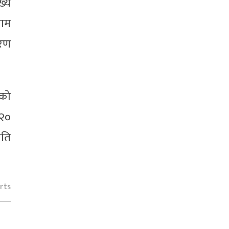
ख्य
काम
ारण
णको
–२०
यति
rts