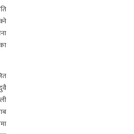
रति
्ने
वना
एका
जित
ुवै
ाली
जाब
नमा