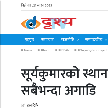
बिहीबार , 21 साउन 2083
गृहपृष्ठ
समाचार
राजनीति
सम्पादकीय
News
#fncci
#IPPAN
#Nepahydroproject
सूर्यकुमारको स्था
सबैभन्दा अगाडि
दृश्यटिभि