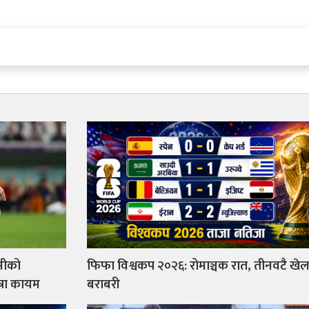
्सीको
फिफा विश्वकप २०२६: रोमाञ्चक रात, तीनवटै खे
त्रा कायम
बराबरी