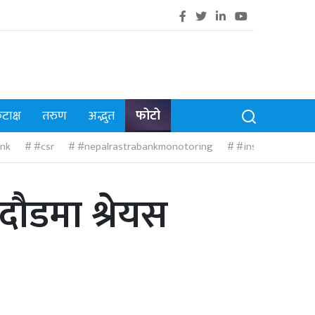
टाक्ष
तरुण
अद्भुत
फोटो
nk
#csr
#nepalrastrabankmonotoring
#insurance
#
दौडमा श्रेयस