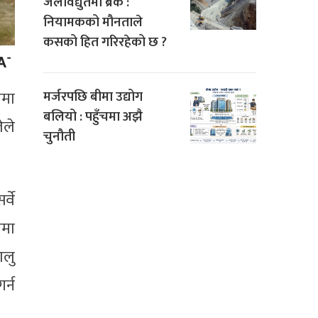
जलविद्युतमा ब्रेक :
नियामकको मौनताले
कसको हित गरिरहेको छ ?
मर्जरपछि बीमा उद्योग
नमा
बलियो : पहुँचमा अझै
ेले
चुनौती
्वे
रमा
ालु
र्न