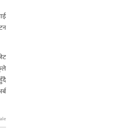
वाई
यटन
जेट
ूले
ँदै
र्ब
ale