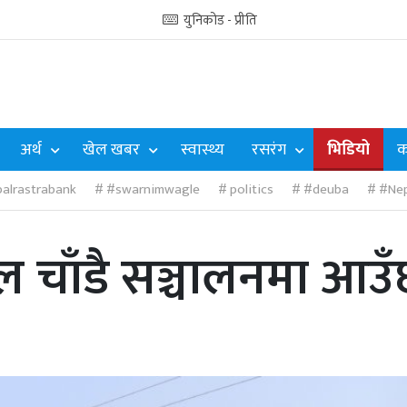
युनिकोड - प्रीति
अर्थ
खेल खबर
स्वास्थ्य
रसरंग
भिडियो
क
alrastrabank
#swarnimwagle
politics
#deuba
#Nep
 चाँडै सञ्चालनमा आउँछः