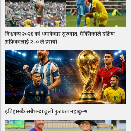
विश्वकप २०२६ को धमाकेदार सुरुवात, मेक्सिकोले दक्षिण
अफ्रिकालाई २–० ले हरायो
इतिहासकै सबैभन्दा ठूलो फुटबल महाकुम्भ