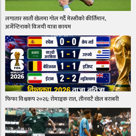
लगातार सातौं खेलमा गोल गर्दै मेस्सीको कीर्तिमान,
अर्जेन्टिनाको विजयी यात्रा कायम
फिफा विश्वकप २०२६: रोमाञ्चक रात, तीनवटै खेल बराबरी