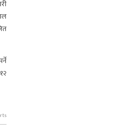
ारी
पाल
जित
्ने
 १२
rts