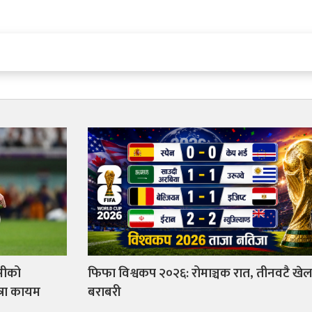
्सीको
फिफा विश्वकप २०२६: रोमाञ्चक रात, तीनवटै खे
त्रा कायम
बराबरी