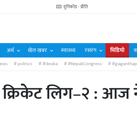
युनिकोड - प्रीति
अर्थ
खेल खबर
स्वास्थ्य
रसरंग
भिडियो
क
ews
politics
#deuba
#NepaliCongress
#gaganthap
क्रिकेट लिग–२ : आज 