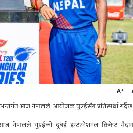
न्तर्गत आज नेपालले आयोजक युएईसँग प्रतिस्पर्धा गर्दैछ
 आज नेपालले युएईको दुबई इन्टरनेशनल क्रिकेट मैदा