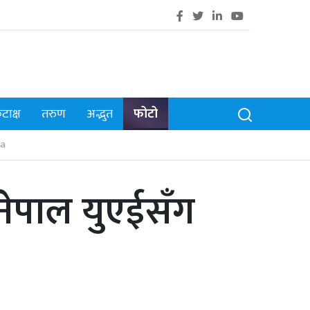
टाक्ष
तरुण
अद्भुत
फोटो
a
नेपाल युएईसँग