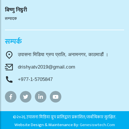
बिष्णु निष्ठुरी
सम्पादक
सम्पर्क
उपासना मिडिया ग्रुप प्रालि, अनामनगर, काठमाडौं ।
drishyatv2019@gmail.com
+977-1-5705847
©२०२६ उपासना मिडिया ग्रुप प्रालिद्वारा प्रकाशित/सर्वाधिकार सुरक्षित.
Website Design & Maintenance By:
Genesiswtech.com