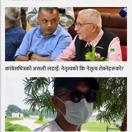
कांग्रेसभित्रको असली लडाइँ: नेतृत्वको कि नेतृत्व रोक्नेहरूको?