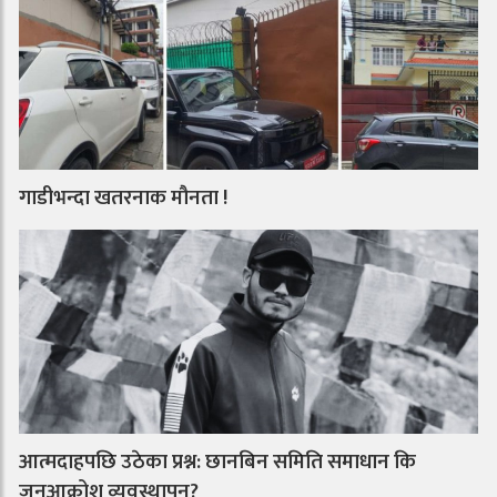
गाडीभन्दा खतरनाक मौनता !
आत्मदाहपछि उठेका प्रश्न: छानबिन समिति समाधान कि
जनआक्रोश व्यवस्थापन?