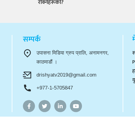
रोक्नेहरूको?
सम्पर्क
म
स
उपासना मिडिया ग्रुप प्रालि, अनामनगर,
P
काठमाडौं ।
ह
drishyatv2019@gmail.com
य
+977-1-5705847