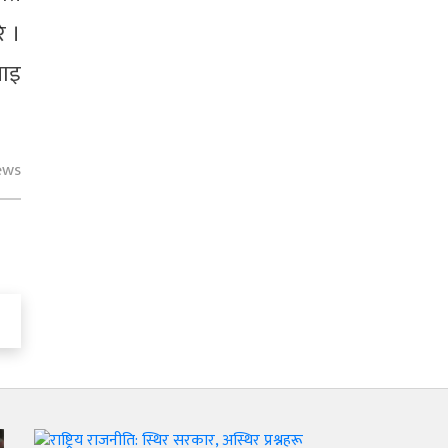
े ।
नाइ
ews