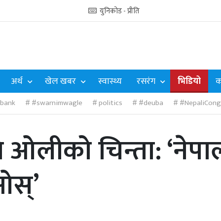
युनिकोड - प्रीति
अर्थ
खेल खबर
स्वास्थ्य
रसरंग
भिडियो
क
abank
#swarnimwagle
politics
#deuba
#NepaliCong
प्रति ओलीको चिन्ता: ‘न
ओस्’