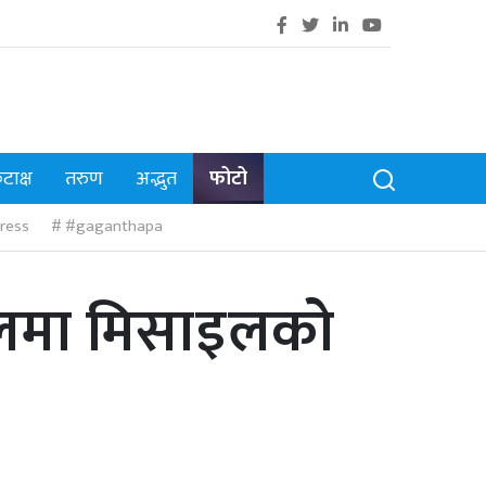
टाक्ष
तरुण
अद्भुत
फोटो
ress
#gaganthapa
ेपालमा मिसाइलको