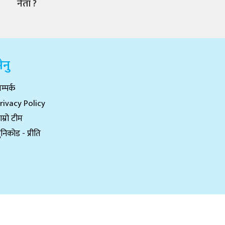
नेता ?
ेनु
म्पर्क
rivacy Policy
ाम्रो टीम
ुनिकोड - प्रीति
Website Design & Maintenance By:
Genesiswtech.com