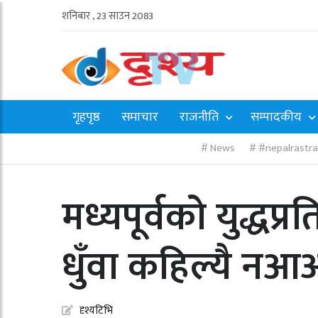
शनिबार , 23 साउन 2083
गृहपृष्ठ
समाचार
राजनीति
सम्पादकीय
News
#nepalrastr
मध्यपूर्वको युद्ध
धुँवा कहिल्यै नआ
दृश्यटिभि