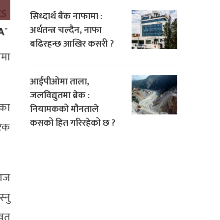
सिध्दार्थ बैंक नाफामा :
अर्थतन्त्र चल्दैन, नाफा
बढिरहन्छ आखिर कसरी ?
लमा
आईपीओमा ताला,
जलविद्युतमा ब्रेक :
वका
नियामकको मौनताले
कसको हित गरिरहेको छ ?
रिक
 आज
्नु
ावत