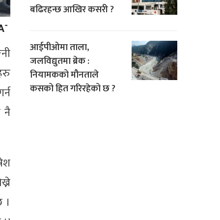
बढिरहन्छ आखिर कसरी ?
आईपीओमा ताला,
िनी
जलविद्युतमा ब्रेक :
हरु
नियामकको मौनताले
कसको हित गरिरहेको छ ?
र्न
 नै
षेश
्ने
छ ।