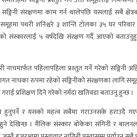
क समारोहमा सङ्गिनी प्रश्तुत गर्न उक्त समूहलाई निमन्त्रणा 
सङ्गिनी संरक्षणमा काम गर्न थालेपछि यसलाई सबै क्षेत्र
 समूहमा पथरी शनिश्चरे ३ शान्ति टोलका ३५ घर परिवार
ो संस्कारलाई ५ वर्षदेखि संरक्षण गर्दै आएको बताउनुहु
ी नाचमार्फत पहिलापहिला प्रश्तुत गर्ने गरेको सङ्गिनी अह
रागत नाचका रुपमा रहेको सङ्गिनीको संरक्षणका लागि समू
 गराई प्रशिक्षण दिने गरेको नर्मदा खतिवडा बताउनु हुन्छ ।
रण हुनुपर्ने र यसको महत्व सबैमा गराउनसके हराउदै ग
हुने देखिन्छ । मैलिक संस्कार बोकेका संगिनी र बालन
स्तै हजुरआमा पुस्तावाट नातिनी पुस्तासम्म पुर्याउन सबै प