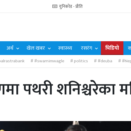
युनिकोड - प्रीति
अर्थ
खेल खबर
स्वास्थ्य
रसरंग
भिडियो
क
alrastrabank
#swarnimwagle
politics
#deuba
#Nep
षणमा पथरी शनिश्चरेका 