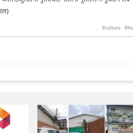
पाल)
culture
N