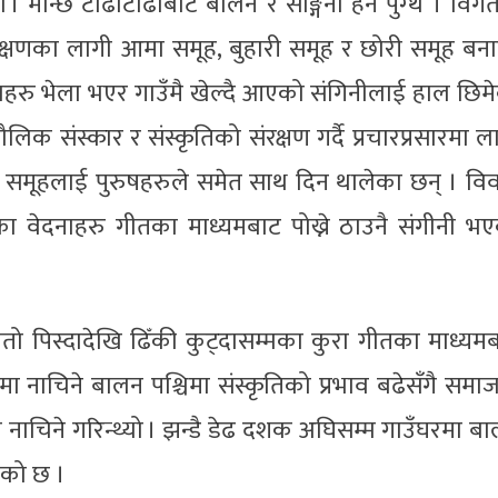
 मान्छे टाढाटाढाबाट बालन र सङ्गिनी हेर्न पुग्थे । विग
संरक्षणका लागी आमा समूह, बुहारी समूह र छोरी समूह बन
लाहरु भेला भएर गाउँमै खेल्दै आएको संगिनीलाई हाल छिम
 संस्कार र संस्कृतिको संरक्षण गर्दै प्रचारप्रसारमा ल
ी समूहलाई पुरुषहरुले समेत साथ दिन थालेका छन् । वि
 वेदनाहरु गीतका माध्यमबाट पोख्ने ठाउनै संगीनी भ
ँतो पिस्दादेखि ढिँकी कुट्दासम्मका कुरा गीतका माध्यम
ुदायमा नाचिने बालन पश्चिमा संस्कृतिको प्रभाव बढेसँगै समा
ी नाचिने गरिन्थ्यो । झन्डै डेढ दशक अघिसम्म गाउँघरमा ब
ेको छ ।