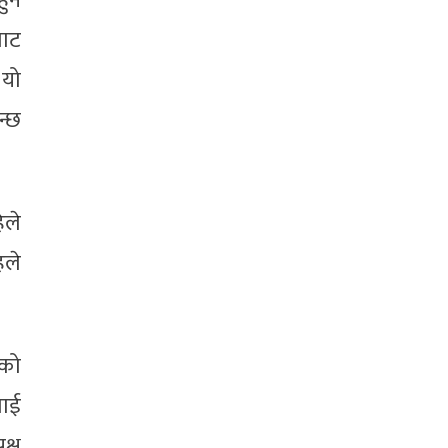
हुन
बाट
 यो
न्छ
िले
हले
एको
लाई
क्ष