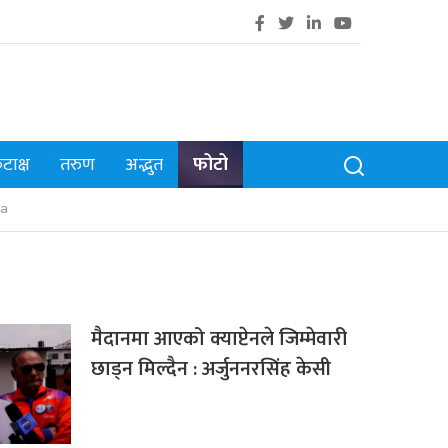
टाक्ष
तरुण
अद्भुत
फोटो
a
मैदानमा आएको क्याप्टेनले जिम्मेवारी
छाड्न मिल्दैन : अर्जुननरसिंह केसी