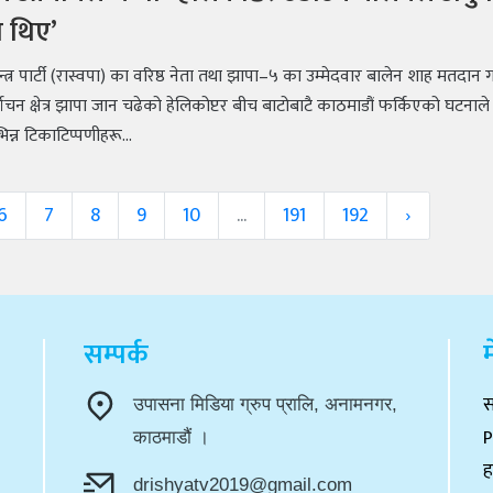
 थिए’
्वतन्त्र पार्टी (रास्वपा) का वरिष्ठ नेता तथा झापा–५ का उम्मेदवार बालेन शाह मतदान
वाचन क्षेत्र झापा जान चढेको हेलिकोप्टर बीच बाटोबाटै काठमाडौं फर्किएको घटनाले
िन्न टिकाटिप्पणीहरू...
6
7
8
9
10
...
191
192
›
सम्पर्क
म
स
उपासना मिडिया ग्रुप प्रालि, अनामनगर,
P
काठमाडौं ।
ह
drishyatv2019@gmail.com