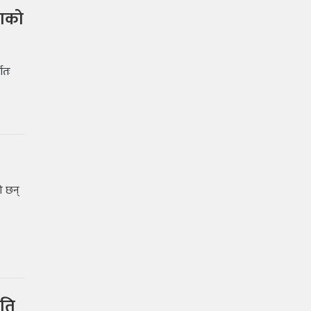
ताको
णतः
की छन्
मति