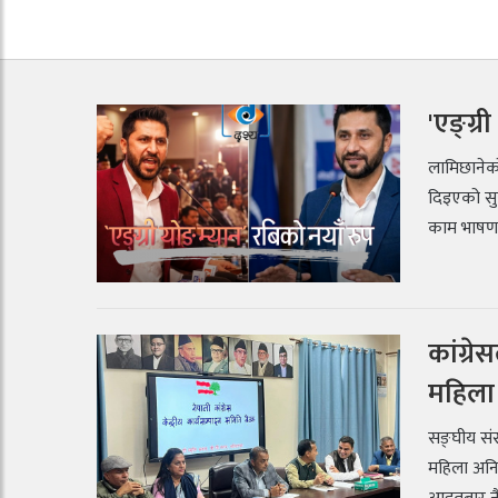
'एङ्ग्र
लामिछानेको
दिइएको सुझब
काम भाषणल
कांग्र
महिला 
सङ्घीय संस
महिला अनि