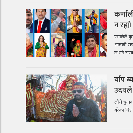
कर्णाल
न रह्यो
एमालेले कु
आएको राप्
छ भने रास्
र्याप 
उदयले 
लौरो चुनाव
गरेका थिए ।