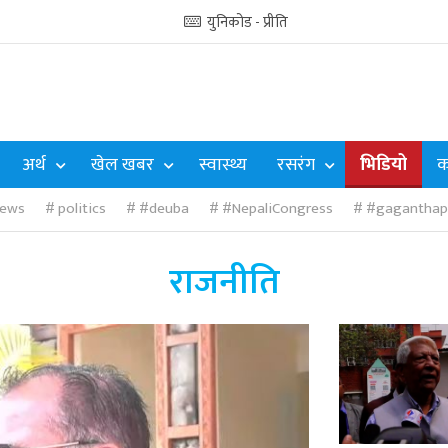
युनिकोड - प्रीति
अर्थ
खेल खबर
स्वास्थ्य
रसरंग
भिडियो
क
ews
politics
#deuba
#NepaliCongress
#gaganthap
राजनीति