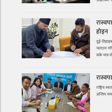
आइतबार नै
रास्वप
होइन
दुई-तिहाइ
चलाउन गणित
सके मात्र य
रास्वप
राष्ट्रिय स
अन्तिम नाम