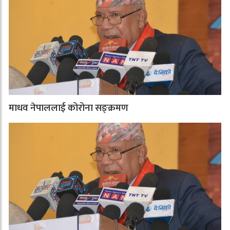
माधव नेपाललाई कोरोना सङ्क्रमण