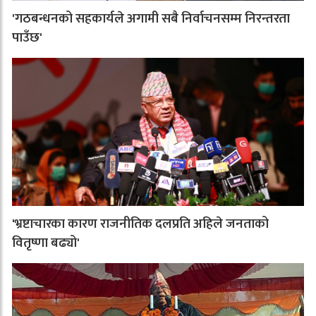
'गठबन्धनको सहकार्यले अगामी सबै निर्वाचनसम्म निरन्तरता
पाउँछ'
'भ्रष्टाचारका कारण राजनीतिक दलप्रति अहिले जनताको
वितृष्णा बढ्यो'