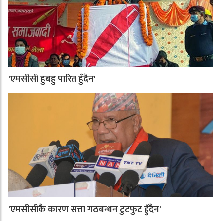
'एमसीसी हुबहु पारित हुँदैन'
'एमसीसीकै कारण सत्ता गठबन्धन टुटफुट हुँदैन'