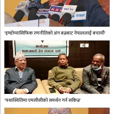
'इण्डोप्यासिफिक रणनीतिको अंग बन्नबाट नेपाललाई बचायौं'
'यथास्थितिमा एमसीसीको समर्थन गर्न सकिन्न'