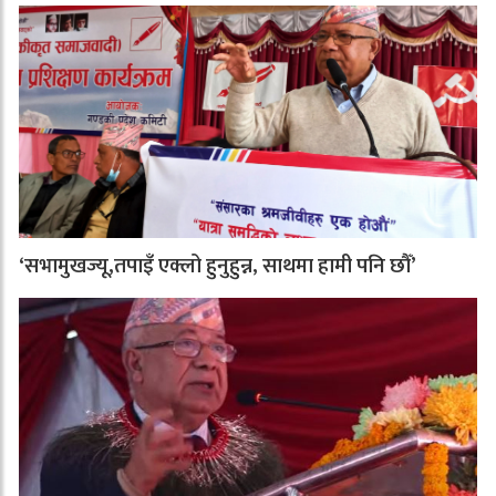
‘सभामुखज्यू,तपाइँ एक्लो हुनुहुन्न, साथमा हामी पनि छौँ’