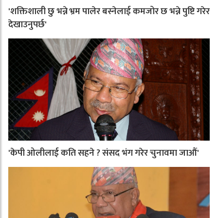
'शक्तिशाली छु भन्ने भ्रम पालेर बस्नेलाई कमजोर छ भन्ने पुष्टि गरेर
देखाउनुपर्छ'
'केपी ओलीलाई कति सहने ? संसद भंग गरेर चुनावमा जाऔं'