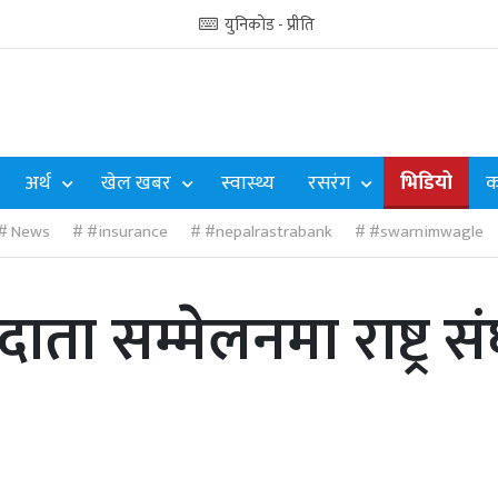
युनिकोड - प्रीति
अर्थ
खेल खबर
स्वास्थ्य
रसरंग
भिडियो
क
News
#insurance
#nepalrastrabank
#swarnimwagle
ा सम्मेलनमा राष्ट्र संघ