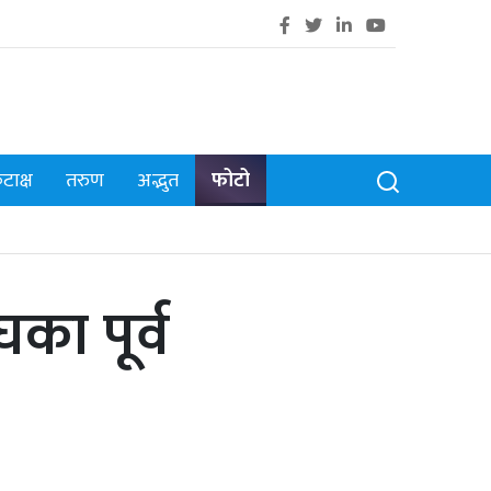
टाक्ष
तरुण
अद्भुत
फोटो
का पूर्व