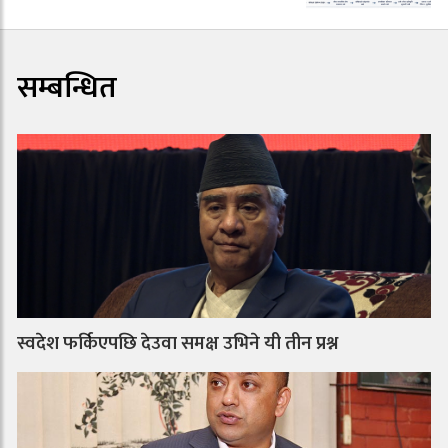
सम्बन्धित
स्वदेश फर्किएपछि देउवा समक्ष उभिने यी तीन प्रश्न