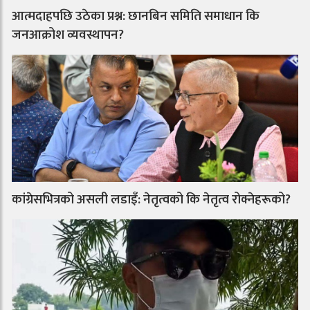
आत्मदाहपछि उठेका प्रश्न: छानबिन समिति समाधान कि
जनआक्रोश व्यवस्थापन?
कांग्रेसभित्रको असली लडाइँ: नेतृत्वको कि नेतृत्व रोक्नेहरूको?