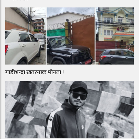
गाडीभन्दा खतरनाक मौनता !