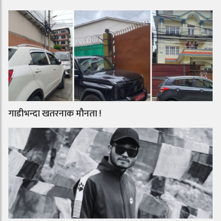
गाडीभन्दा खतरनाक मौनता !