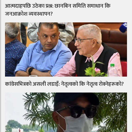
आत्मदाहपछि उठेका प्रश्न: छानबिन समिति समाधान कि
जनआक्रोश व्यवस्थापन?
कांग्रेसभित्रको असली लडाइँ: नेतृत्वको कि नेतृत्व रोक्नेहरूको?