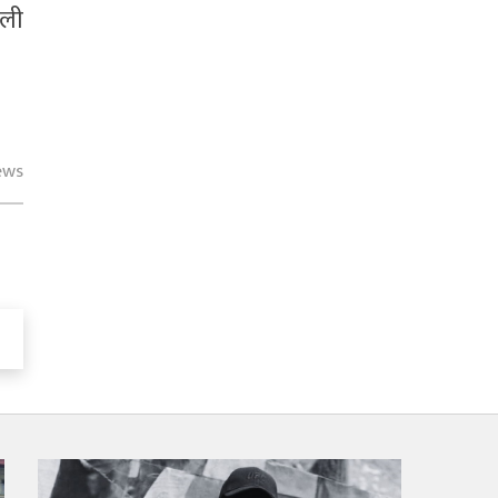
ाली
ews