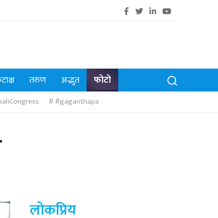
टाक्ष
तरुण
अद्भुत
फोटो
aliCongress
#gaganthapa
उ
लोकप्रिय