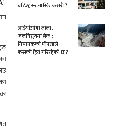
बढिरहन्छ आखिर कसरी ?
जात
आईपीओमा ताला,
जलविद्युतमा ब्रेक :
नियामकको मौनताले
ुङ्
कसको हित गरिरहेको छ ?
तका
राउ
िका
्वर
धित