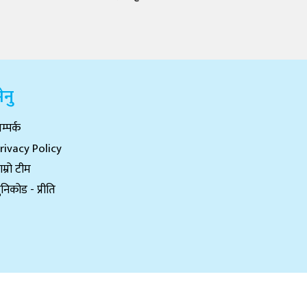
ेनु
म्पर्क
rivacy Policy
ाम्रो टीम
ुनिकोड - प्रीति
Website Design & Maintenance By:
Genesiswtech.com