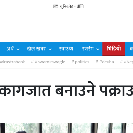
युनिकोड - प्रीति
अर्थ
खेल खबर
स्वास्थ्य
रसरंग
भिडियो
क
alrastrabank
#swarnimwagle
politics
#deuba
#Nep
ी कागजात बनाउने पक्रा