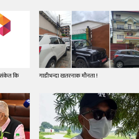
 संकेत कि
गाडीभन्दा खतरनाक मौनता !