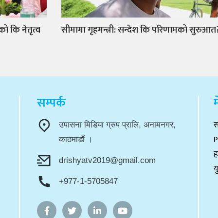
को कि नेतृत्व
सीमामा गृहमन्त्री: सन्देश कि परिणामको सुरुआत
सम्पर्क
म
स
उपासना मिडिया ग्रुप प्रालि, अनामनगर,
P
काठमाडौं ।
ह
drishyatv2019@gmail.com
य
+977-1-5705847