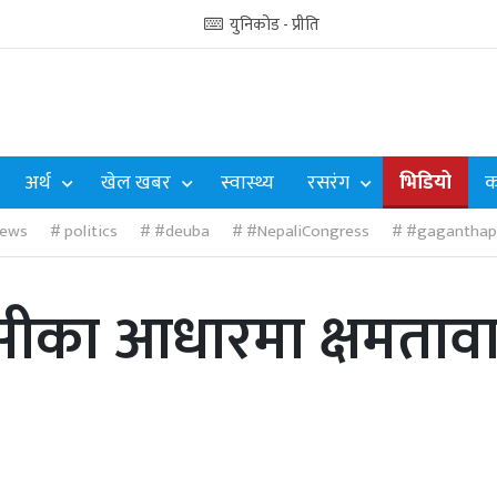
युनिकोड - प्रीति
अर्थ
खेल खबर
स्वास्थ्य
रसरंग
भिडियो
क
ews
politics
#deuba
#NepaliCongress
#gaganthap
ेसीका आधारमा क्षमतावान