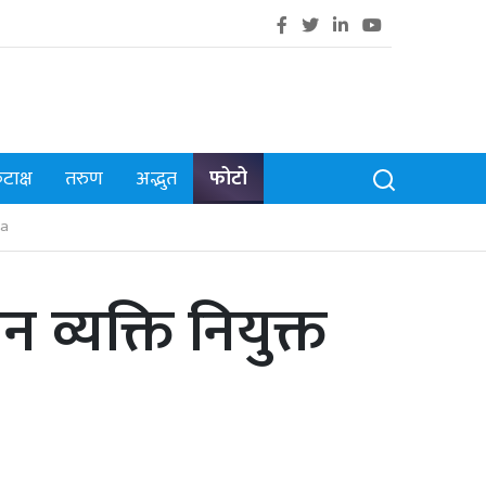
टाक्ष
तरुण
अद्भुत
फोटो
a
 व्यक्ति नियुक्त