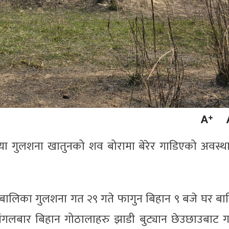
ीया गुलशना खातुनको शव बोरामा बेरेर गाडिएको अवस्थ
बालिका गुलशना गत २९ गते फागुन बिहान ९ बजे घर बा
 मंगलबार बिहान गोठालाहरु झाडी बुट्यान छेउछाउबाट ग