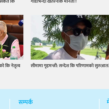
 संकेत कि
गाडीभन्दा खतरनाक मौनता !
को कि नेतृत्व
सीमामा गृहमन्त्री: सन्देश कि परिणामको सुरुआत
सम्पर्क
म