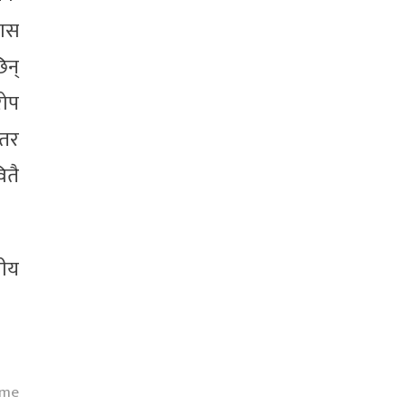
लास
िन्
रोप
 तर
ितै
नीय
ime