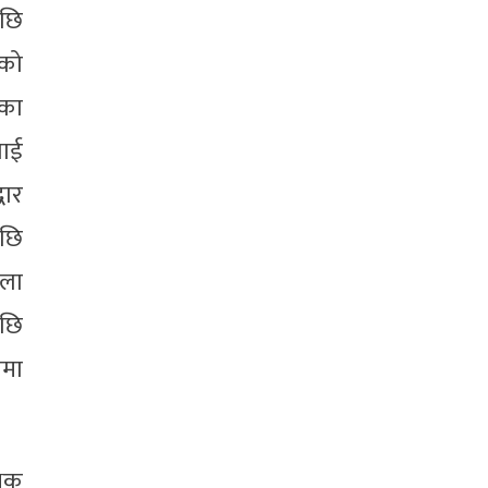
पछि
ीको
ाका
लाई
धार
पछि
ेला
पछि
ामा
्षक