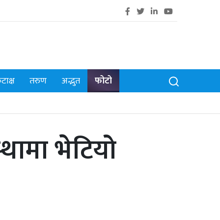
टाक्ष
तरुण
अद्भुत
फोटो
्थामा भेटियो