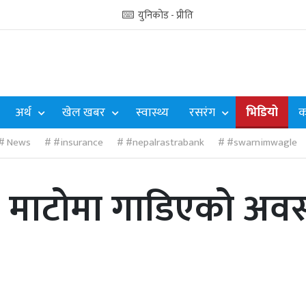
युनिकोड - प्रीति
अर्थ
खेल खबर
स्वास्थ्य
रसरंग
भिडियो
क
News
#insurance
#nepalrastrabank
#swarnimwagle
ेर माटोमा गाडिएको अवस