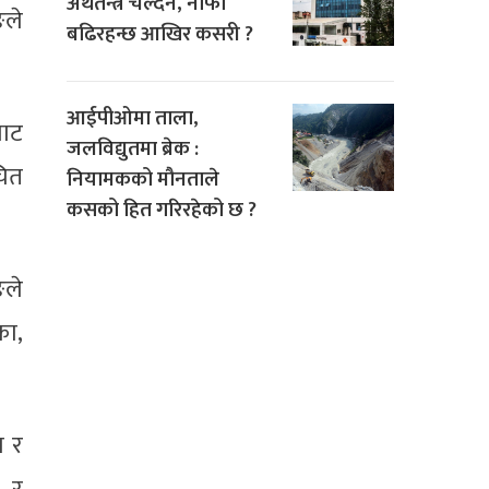
अर्थतन्त्र चल्दैन, नाफा
ङले
बढिरहन्छ आखिर कसरी ?
आईपीओमा ताला,
बाट
जलविद्युतमा ब्रेक :
चित
नियामकको मौनताले
कसको हित गरिरहेको छ ?
ङले
का,
ा र