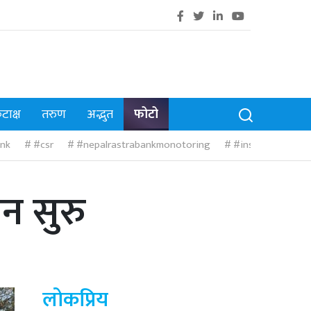
टाक्ष
तरुण
अद्भुत
फोटो
nk
#csr
#nepalrastrabankmonotoring
#insurance
#
न सुरु
लोकप्रिय