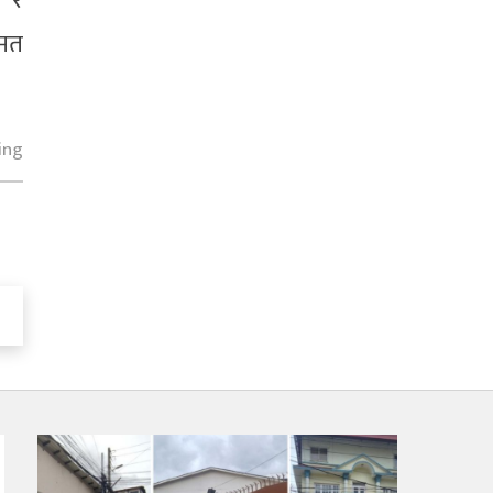
ा र
ुमत
ing