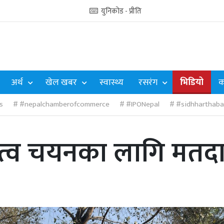
युनिकोड - प्रीति
अर्थ
खेल खबर
स्वास्थ्य
रसरंग
भिडियो
क
s
#nepalchamberofcommerce
#IPONepal
#sidhharthaba
ेतृत्व चयनका लागि मतदा