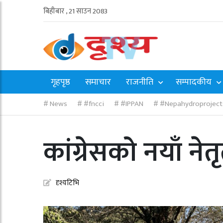
बिहीबार , 21 साउन 2083
गृहपृष्ठ
समाचार
राजनीति
सम्पादकीय
News
#fncci
#IPPAN
#Nepahydroproject
कांग्रेसको नयाँ न
दृश्यटिभि