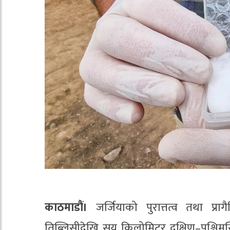
काठमाडौं।
जर्जियाको पुरात्तत्व तथा प्राग
तिब्लिसीदेखि सय किलोमिटर दक्षिण–पश्चिमस