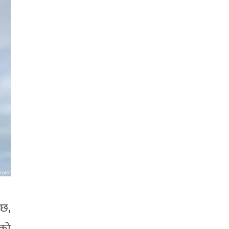
 छ,
ूको