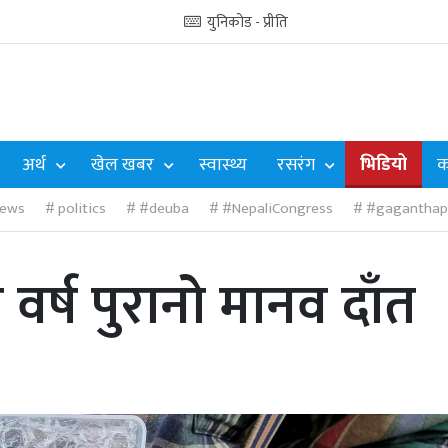
युनिकोड - प्रीति
अर्थ
खेल खबर
स्वास्थ्य
रसरंग
भिडियो
क
ews
politics
#deuba
#NepaliCongress
#gaganthap
वर्ष पुरानो मानव दाँत