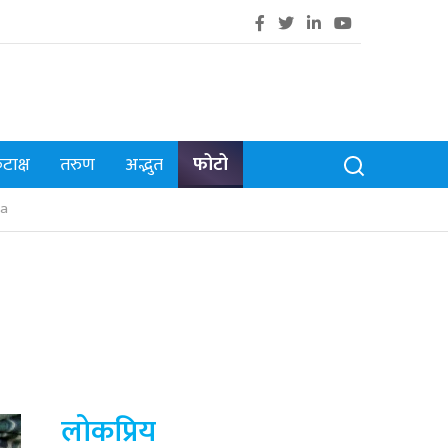
टाक्ष
तरुण
अद्भुत
फोटो
a
लोकप्रिय