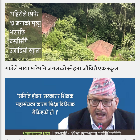
गाउँले माया मारेपनि जंगलको स्नेहमा जीवितै एक स्कूल