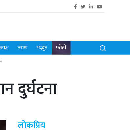
टाक्ष
तरुण
अद्भुत
फोटो
a
न दुर्घटना
लोकप्रिय