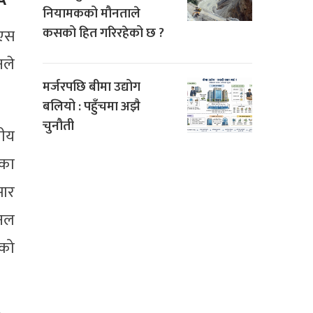
नियामकको मौनताले
कसको हित गरिरहेको छ ?
ीएस
नले
मर्जरपछि बीमा उद्योग
बलियो : पहुँचमा अझै
चुनौती
नीय
नका
सार
शनल
एको