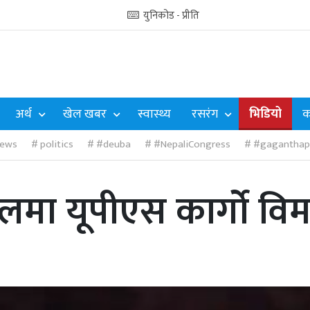
युनिकोड - प्रीति
अर्थ
खेल खबर
स्वास्थ्य
रसरंग
भिडियो
क
ews
politics
#deuba
#NepaliCongress
#gaganthap
मा यूपीएस कार्गो विमा