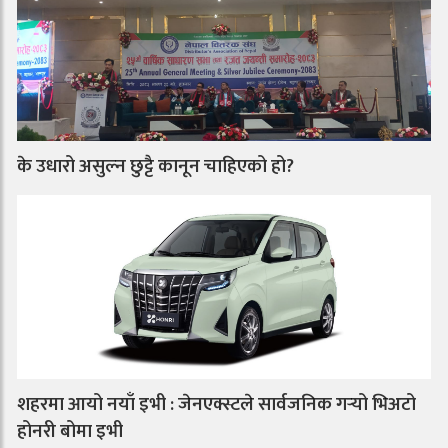
के उधारो असुल्न छुट्टै कानून चाहिएको हो?
शहरमा आयो नयाँ इभी : जेनएक्स्टले सार्वजनिक गर्‍यो भिअटो
होनरी बोमा इभी