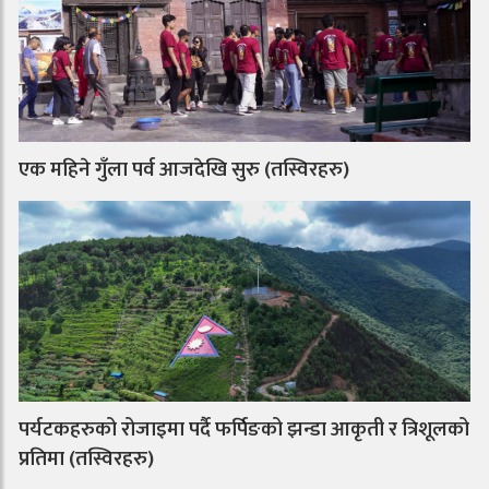
एक महिने गुँला पर्व आजदेखि सुरु (तस्विरहरु)
पर्यटकहरुको रोजाइमा पर्दै फर्पिङको झन्डा आकृती र त्रिशूलको
प्रतिमा (तस्विरहरु)