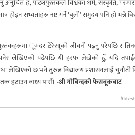
 अनुचित ह, पाठ्यपुस्तकले विश्वका धर्म, संस्कृति, परम्पर
त्र होइन सभ्यताहरू नष्ट गर्ने 'बुली' समुदय पनि हो भन्ने विर
 पुस्तकहरूमा ूमदर टेरेसाूको जीवनी पढ्नु परेपछि र ति
 भनेर लेखिएको पढेपछि यी हरफ लेखेको हुँ, यदि तपाई
 लेखिएको छ भने तुरुत्न विद्यालय प्रशासनलाई चुनौती द
्तक हटाउन बाध्य पारौं।
-श्री गोबिन्दको फेसबूकबाट
lifes