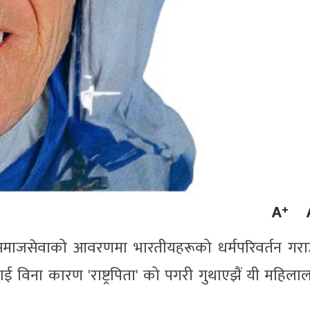
 समाजसेवाको आवरणमा भारतीयहरूको धर्मपरिवर्तन गरा
ाई विना कारण 'राष्ट्रपिता' को पगरी गुथाएझैं यी महिला