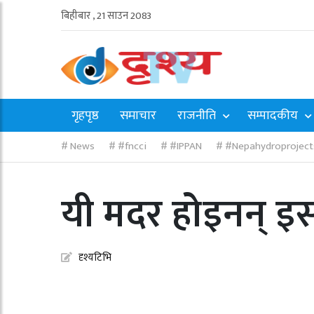
बिहीबार , 21 साउन 2083
गृहपृष्ठ
समाचार
राजनीति
सम्पादकीय
News
#fncci
#IPPAN
#Nepahydroproject
यी मदर होइनन् इसा
दृश्यटिभि