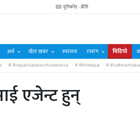
युनिकोड - प्रीति
अर्थ
खेल खबर
स्वास्थ्य
रसरंग
भिडियो
क
s
#nepalchamberofcommerce
#IPONepal
#sidhharthaba
ई एजेन्ट हुन्