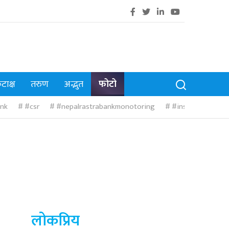
टाक्ष
तरुण
अद्भुत
फोटो
nk
#csr
#nepalrastrabankmonotoring
#insurance
#
लोकप्रिय