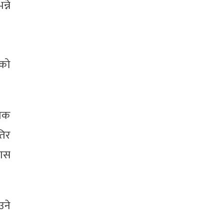
्ने
ीको
्तक
तिर
कास
उने