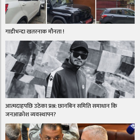
गाडीभन्दा खतरनाक मौनता !
आत्मदाहपछि उठेका प्रश्न: छानबिन समिति समाधान कि
जनआक्रोश व्यवस्थापन?