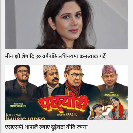
मीनाक्षी शेषाद्रि ३० वर्षपछि अभिनयमा कमब्याक गर्दै
एसएसपी थापाले ल्याए दुईवटा गीति रचना