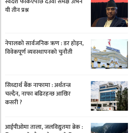
स्वदेश फर्किएपछि देउवा समक्ष उभिने
यी तीन प्रश्न
नेपालको सार्वजनिक ऋण : डर होइन,
विवेकपूर्ण व्यवस्थापनको चुनौती
सिध्दार्थ बैंक नाफामा : अर्थतन्त्र
चल्दैन, नाफा बढिरहन्छ आखिर
कसरी ?
आईपीओमा ताला, जलविद्युतमा ब्रेक :