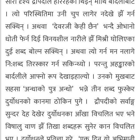
सारा दृश्य द्रौपदीले हेरिरहेकी थिइन् माथि बार्दलीबाट
। त्यो परिस्थितिमा उनी चुप लागेर नदेखे झैँ गर्न
सक्थिन् । अथवा ‘देवरजी केही छैन’ भन्दै ओभानो
धोती फेर्न दिई विनयशील नारीले झैँ मिश्री घोलिएका
दुई शब्द बोल्न सक्थिन् । अथवा त्यो गर्न मन नलागे
नि:शब्द तिरस्कार गर्न सकिन्थ्यो । परन्तु अहङ्कारको
बार्दलीले आफ्नो रूप देखाइहाल्यो । उनको मुखबाट
सहसा ‘अन्धाको पुत्र अन्धो’ भन्ने तीन शब्द फुस्केर
दुर्योधनको कानमा ठोकिन पुगे । द्रौपदीको सर्वाङ्ग
सुन्दर देह देखेर दुर्योधनका आँखा विचलित भए भने
विषालु वाण झैँ तिखा शब्दहरू सुनेर कान विचलित
भए । दुर्योधनले प्रतिज्ञा गरे , ‘एक दिन यो अभिमानी