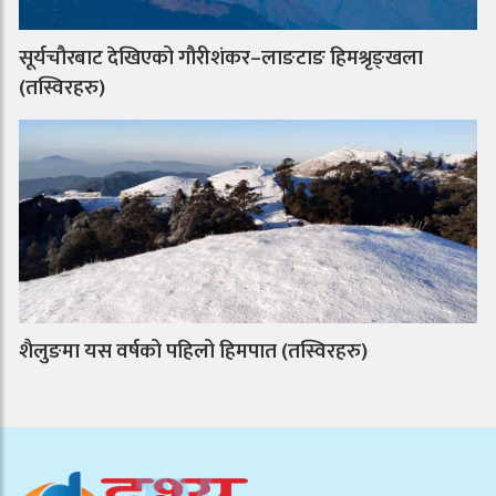
सूर्यचौरबाट देखिएको गौरीशंकर–लाङटाङ हिमश्रृङ्खला
(तस्विरहरु)
शैलुङमा यस वर्षको पहिलो हिमपात (तस्विरहरु)