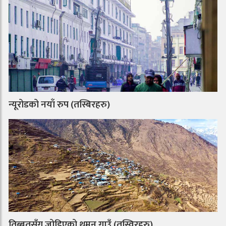
न्यूरोडको नयाँ रुप (तस्बिरहरु)
तिब्बतसँग जोडिएको थुमन गाउँ (तस्विरहरु)