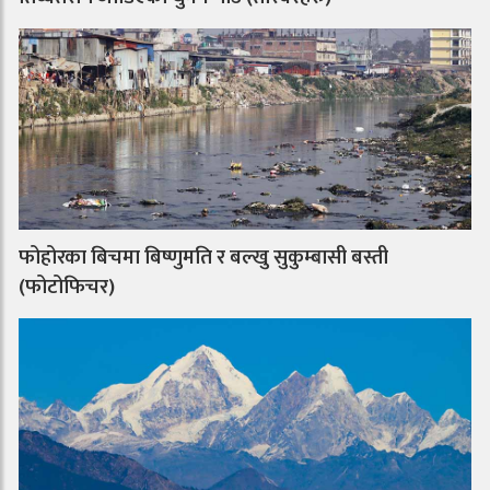
फोहोरका बिचमा बिष्णुमति र बल्खु सुकुम्बासी बस्ती
(फोटोफिचर)