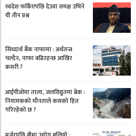
स्वदेश फर्किएपछि देउवा समक्ष उभिने
यी तीन प्रश्न
सिध्दार्थ बैंक नाफामा : अर्थतन्त्र
चल्दैन, नाफा बढिरहन्छ आखिर
कसरी ?
आईपीओमा ताला, जलविद्युतमा ब्रेक :
नियामकको मौनताले कसको हित
गरिरहेको छ ?
मर्जरपछि बीमा उद्योग बलियो :