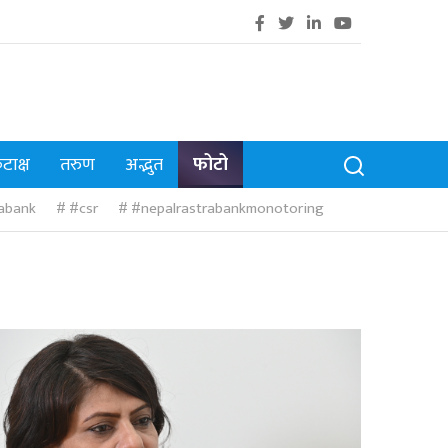
टाक्ष
तरुण
अद्भुत
फोटो
abank
#csr
#nepalrastrabankmonotoring