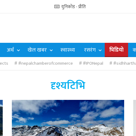
युनिकोड - प्रीति
अर्थ
खेल खबर
स्वास्थ्य
रसरंग
भिडियो
क
ects
#nepalchamberofcommerce
#IPONepal
#sidhharth
दृश्यटिभि