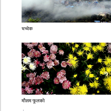
भच्चेक
मौसम फूलको