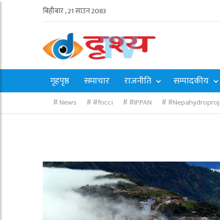
बिहीबार , 21 साउन 2083
गृहपृष्ठ
समाचार
राजनीति
सम्पादकीय
News
#fncci
#IPPAN
#Nepahydroproj