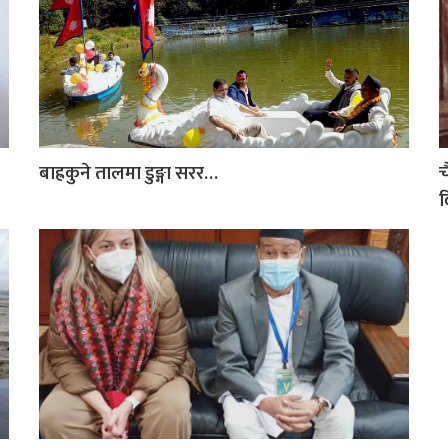
बाह्रकुने तालमा डुङ्गा सरर…
च
द