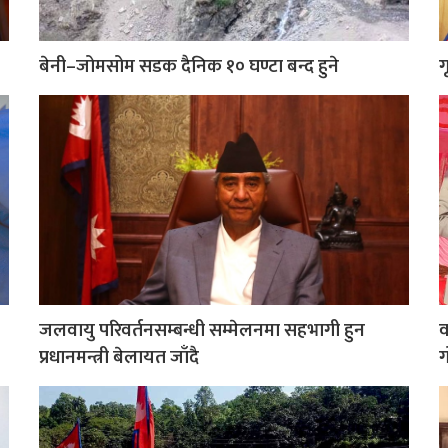
बेनी–जोमसोम सडक दैनिक १० घण्टा बन्द हुने
ग
जलवायु परिवर्तनसम्बन्धी सम्मेलनमा सहभागी हुन
व
प्रधानमन्त्री बेलायत जाँदै