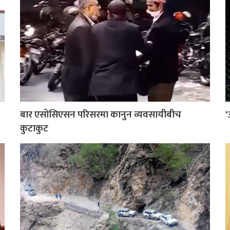
बार एसोसिएसन परिसरमा कानुन व्यवसायीबीच
‘
कुटाकुट