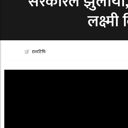
सरकारले झुलायो,
लक्ष्म
दृश्यटिभि