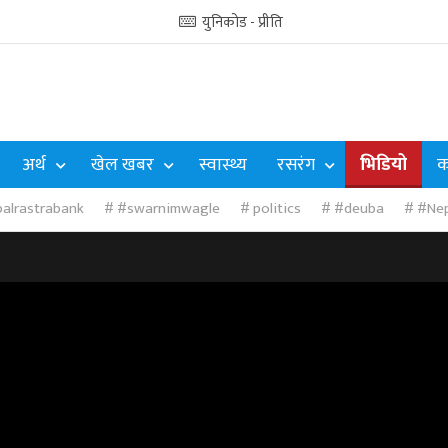
युनिकोड - प्रीति
अर्थ
खेल खबर
स्वास्थ्य
रसरंग
भिडियो
क
alrastrabank
#swarnimwagle
politics
#deuba
#Nep