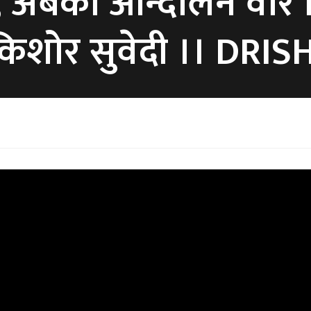
 अबको आन्दोलन वार क
ी किशोर सुवेदी ।। DRI