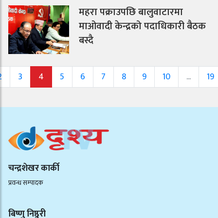
महरा पक्राउपछि बालुवाटारमा
माओवादी केन्द्रको पदाधिकारी बैठक
बस्दै
2
3
4
5
6
7
8
9
10
...
19
चन्द्रशेखर कार्की
प्रवन्ध सम्पादक
बिष्णु निष्ठुरी